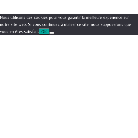
Défiler
Nous utilisons des cookies pour vous garantir la meilleure expérience sur
vers
notre site web. Si vous continuez à utiliser ce site, nous supposerons que
le
vous en êtes satisfait.
OK
haut